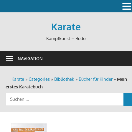
Zum
Inhalt
Karate
springen
Kampfkunst – Budo
NAVIGATION
Karate
»
Categories
»
Bibliothek
»
Bücher für Kinder
»
Mein
erstes Karatebuch
Suchen
S
nach: