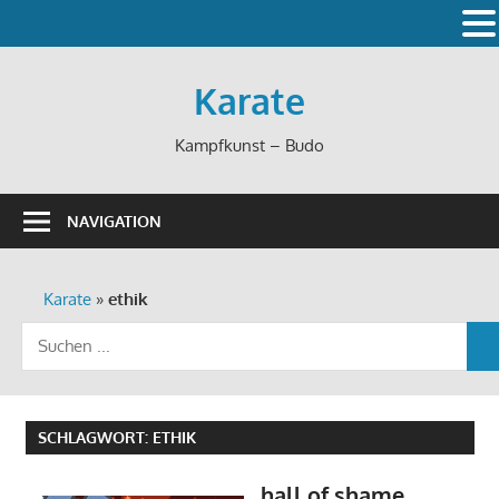
Zum
Inhalt
Karate
springen
Kampfkunst – Budo
NAVIGATION
Karate
»
ethik
Suchen
S
nach:
SCHLAGWORT:
ETHIK
hall of shame